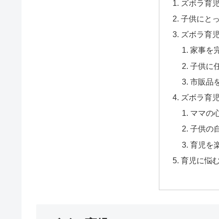
ズボラ育
子供にと
ズボラ育
家事を
子供に
市販品
ズボラ育
ママの
子供の
育児を
育児に悩