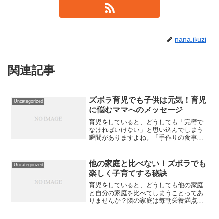
nana.ikuzi
関連記事
ズボラ育児でも子供は元気！育児
Uncategorized
に悩むママへのメッセージ
育児をしていると、どうしても「完璧で
なければいけない」と思い込んでしまう
瞬間がありますよね。「手作りの食事を
毎日作らなきゃ」「おもちゃや遊びも知
育になるものを選ばなきゃ」「家の中も
清潔に保たなきゃ」など、数え切れない
他の家庭と比べない！ズボラでも
Uncategorized
ほどの「～しなければなら...
楽しく子育てする秘訣
育児をしていると、どうしても他の家庭
と自分の家庭を比べてしまうことってあ
りませんか？隣の家庭は毎朝栄養満点の
朝食を準備しているとか、SNSで見る他
のお母さんたちは手作りのお弁当や子ど